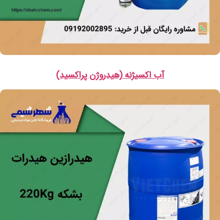
آب اکسیژنه (هیدروژن پراکسید)