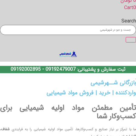
0
تومان
Cart
0
Search
ثبت سفارش و پشتیبانی:
09192479007
-
09192002895
بازرگانی شــهرشیمی
واردکننده | خرید | فروش مواد شیمیایی
تأمین مطمئن مواد اولیه شیمیایی برای
کسب‌وکار شما
ما با تمرکز بر نیاز صنایع و کسب‌وکارها، تأمین مواد اولیه شیمیایی را به فرایندی
شفاف،