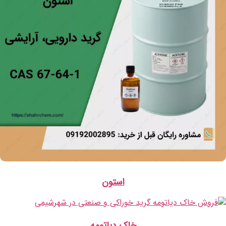
استون
خاک دیاتومه