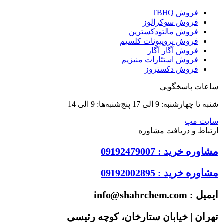
فروش TBHQ
فروش سوکرالوز
فروش مالتودکسترین
فروش پروپیونات کلسیم
فروش آگار آگار
فروش استئارات منیزیم
فروش دکستروز
اعات پاسخگویی
نبه تا چهارشنبه: 9 الی 17 پنج‌شنبه‌ها: 9 الی 14
ایت مپ
رتباط و دریافت مشاوره
شاوره خرید : 09192479007
شاوره خرید : 09192002895
یمیل : info@shahrchem.com
هران | خیابان ستارخان، کوچه رئیسی