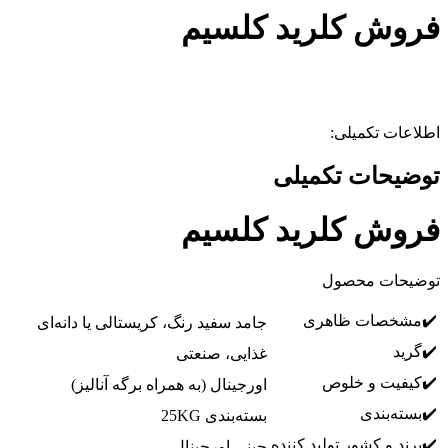
روش کلرید کلسیم
طلاعات تکمیلی:
وضیحات تکمیلی
روش کلرید کلسیم
وضیحات محصول
✔️مشخصات ظاهری
جامد سفید رنگ، کریستالی یا دانه‌ای
✔️گرید
غذایی، صنعتی
✔️کیفیت و خلوص
اورجینال (به همراه برگه آنالیز)
✔️بسته‌بندی
بسته‌بندی 25KG
✔️برند و کشور تولید کننده
چینی اورجینال