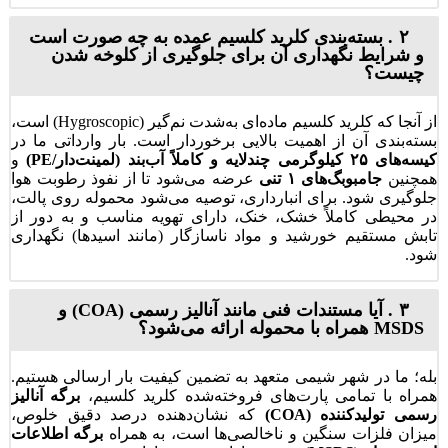
۲. بسته‌بندی کلرید کلسیم عمده به چه صورت است
و شرایط نگهداری آن برای جلوگیری از کلوخه شدن
چیست؟
از آنجا که کلرید کلسیم ماده‌ای به‌شدت نم‌گیر (Hygroscopic) است،
بسته‌بندی آن از اهمیت بالایی برخوردار است. بار وارداتی ما در
کیسه‌های ۲۵ کیلوگرمی چندلایه و کاملاً آب‌بند (لمینت‌دار/PE)
و
همچنین
جامبوبگ‌های ۱ تنی
عرضه می‌شود تا از نفوذ رطوبت هوا
جلوگیری شود. برای انبارداری، توصیه می‌شود محموله روی پالت،
در محیطی کاملاً خشک، خنک، دارای تهویه مناسب و به دور از
تابش مستقیم خورشید و مواد ناسازگار (مانند اسیدها) نگهداری
شود.
۳. آیا مستندات فنی مانند آنالیز رسمی (COA) و
MSDS همراه با محموله ارائه می‌شود؟
بله؛ ما در شهر شیمی متعهد به تضمین کیفیت بار ارسالی هستیم.
همراه با تمامی پارت‌های فروخته‌شده کلرید کلسیم،
برگه آنالیز
رسمی تولیدکننده (COA)
که نشان‌دهنده درصد دقیق خلوص،
میزان فلزات سنگین و ناخالصی‌ها است، به همراه
برگه اطلاعات