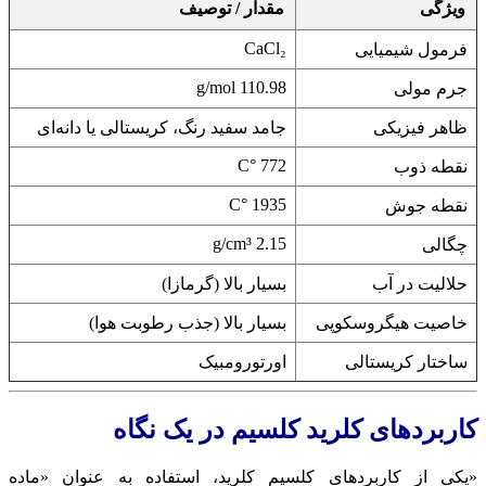
ویژگی
مقدار / توصیف
CaCl₂
فرمول شیمیایی
110.98 g/mol
جرم مولی
ظاهر فیزیکی
جامد سفید رنگ، کریستالی یا دانه‌ای
772 °C
نقطه ذوب
1935 °C
نقطه جوش
2.15 g/cm³
چگالی
حلالیت در آب
بسیار بالا (گرمازا)
خاصیت هیگروسکوپی
بسیار بالا (جذب رطوبت هوا)
ساختار کریستالی
اورتورومبیک
اربردهای کلرید کلسیم در یک نگاه
یکی از کاربردهای کلسیم کلرید، استفاده به عنوان «ماده