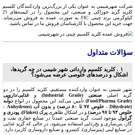
رکت شهرشیمی به عنوان یکی از بزرگ‌ترین واردکنندگان کلسیم
کلرید گرید خوراکی و صنعتی، این محصول را در کیسه‌های 25
کیلوگرمی برند چینی FIC به صورت عمده به فروش می‌رساند.
هت خرید این محصول با کارشناسان فروش ما در تماس باشید.
ؤالات متداول
۱. کلرید کلسیم وارداتی شهر شیمی در چه گریدها،
اشکال و درصدهای خلوصی عرضه می‌شود؟
شهر شیمی به عنوان واردکننده مستقیم، کلرید کلسیم را در دو
گرید اصلی
صنعتی (Industrial Grade)
و
غذایی/دارویی
(Food/Pharma Grade)
تأمین می‌کند. این محصول در انواع
دوآبه
(Dihydrate - خلوص ۷۷ تا ۸۰ درصد)
و
بدون آب (Anhydrous -
خلوص ۹۴ تا ۹۷ درصد)
و در اشکال ظاهری
پرک (Flakes)، پودری و
گرانول
موجود است. گرید صنعتی عمدتاً در صنایع حفاری نفت و
گاز، بتن‌سازی و یخ‌زدایی استفاده می‌شود، در حالی که گرید غذایی
در صنایع لبنی (پنیرسازی)، کنسرو، و صنایع داروسازی کاربرد دارد.