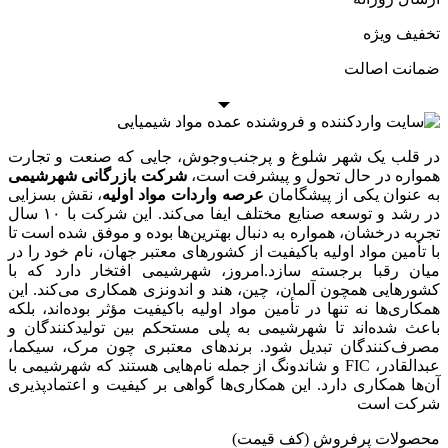
خفیف ویژه
مانت اصالت
ر قلب یک شهر شلوغ و پرجنب‌وجوش، جایی که صنعت و تجارت
مواره در حال تحول و پیشرفت است،
شرکت بازرگانی شهرشیمی
ه عنوان یکی از پیشگامان
عرصه واردات مواد اولیه
، نقش بسزایی
در رشد و توسعه صنایع مختلف ایفا می‌کند. این شرکت با ۱۰ سال
جربه درخشان، همواره به دنبال بهترین‌ها بوده و موفق شده است تا
ا تأمین مواد اولیه باکیفیت از کشورهای معتبر جهان، نام خود را در
یان رقبا برجسته سازد.امروز، شهرشیمی افتخار دارد که با
شورهایی همچون آلمان، چین، هند و اندونزی همکاری می‌کند. این
مکاری‌ها نه تنها در تأمین مواد اولیه باکیفیت مؤثر بوده‌اند، بلکه
اعث شده‌اند تا شهرشیمی به پلی مستحکم بین تولیدکنندگان و
صرف‌کنندگان تبدیل شود. برندهای معتبری چون مرک، سیکما،
عبدالقادر، FIC و شاندونگ از جمله نام‌هایی هستند که شهرشیمی با
ن‌ها همکاری دارد. این همکاری‌ها گواهی بر کیفیت و اعتمادپذیری
رکت است
حصولات پرفروش (کف قیمت)