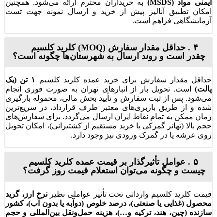
ایمنی مواد (MSDS)
به خریداران محترم ارائه می‌شود. همچنین
امکان تطبیق آنالیز پیش از خرید و ارسال نمونه جهت تست
آزمایشگاهی فراهم است.
۴. حداقل مقدار سفارش (MOQ) کلرید کلسیم
چقدر است و روند ارسال به شهرستان‌ها چگونه است؟
حداقل مقدار سفارش برای خرید عمده کلرید کلسیم
۱ تن (یک
پالت)
است. تحویل بار از انبارهای تهران به صورت فوری انجام
می‌شود. پس از ثبت سفارش و تأیید بخش مالی، محموله بارگیری
شده و از طریق باربری‌های معتبر طرف قرارداد، در سریع‌ترین
زمان ممکن به تمام نقاط ایران ارسال می‌گردد. برای سفارش‌های
حجم بالا (تهاتر گمرکی یا خرید مستقیم از کشتیرانی)، امکان تحویل
روی عرشه یا در گمرک ورودی نیز وجود دارد.
۵. عوامل تأثیرگذار بر قیمت عمده کلرید کلسیم
چیست و چگونه می‌توان استعلام قیمت روز گرفت؟
قیمت کلرید کلسیم وارداتی تحت تأثیر عواملی نظیر
نرخ ارز، گرید
محصول (غذایی یا صنعتی)، درصد خلوص (دوآبه یا بدون آب)، کشور
سازنده (چین، هند، ترکیه و…)، هزینه حمل‌ونقل بین‌المللی و حجم