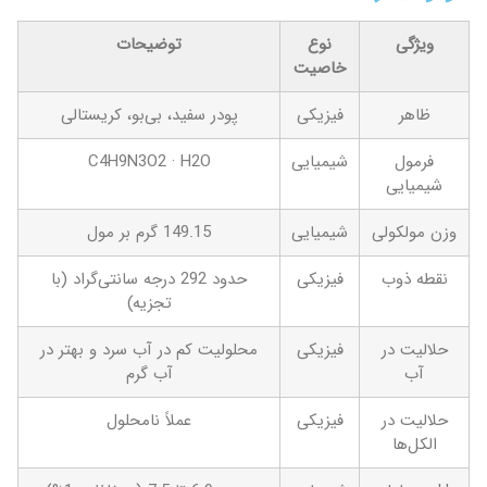
ویژگی
نوع
توضیحات
خاصیت
ظاهر
فیزیکی
پودر سفید، بی‌بو، کریستالی
فرمول
شیمیایی
C4H9N3O2 · H2O
شیمیایی
وزن مولکولی
شیمیایی
149.15 گرم بر مول
نقطه ذوب
فیزیکی
حدود 292 درجه سانتی‌گراد (با
تجزیه)
حلالیت در
فیزیکی
محلولیت کم در آب سرد و بهتر در
آب
آب گرم
حلالیت در
فیزیکی
عملاً نامحلول
الکل‌ها