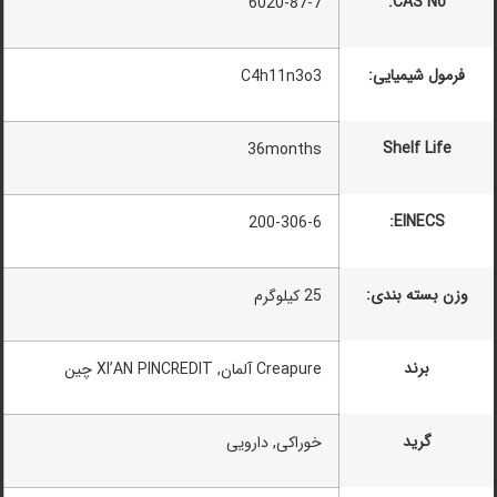
CAS No:
6020-87-7
فرمول شیمیایی:
C4h11n3o3
Shelf Life
36months
EINECS:
200-306-6
وزن بسته بندی:
25 کیلوگرم
برند
Creapure آلمان, XI’AN PINCREDIT چین
گرید
خوراکی, دارویی