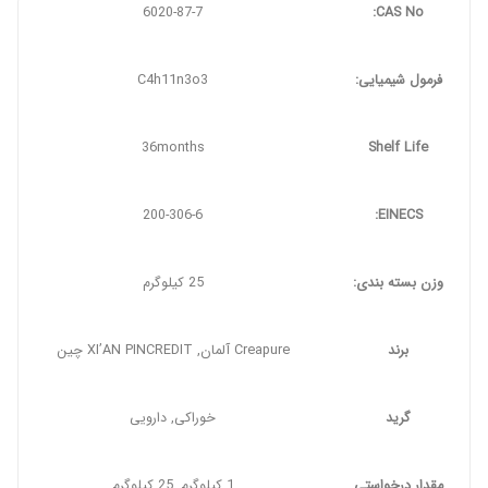
6020-87-7
CAS No:
فرمول شیمیایی:
C4h11n3o3
36months
Shelf Life
200-306-6
EINECS:
وزن بسته بندی:
25 کیلوگرم
برند
Creapure آلمان, XI’AN PINCREDIT چین
گرید
خوراکی, دارویی
مقدار درخواستی
1 کیلوگرم, 25 کیلوگرم