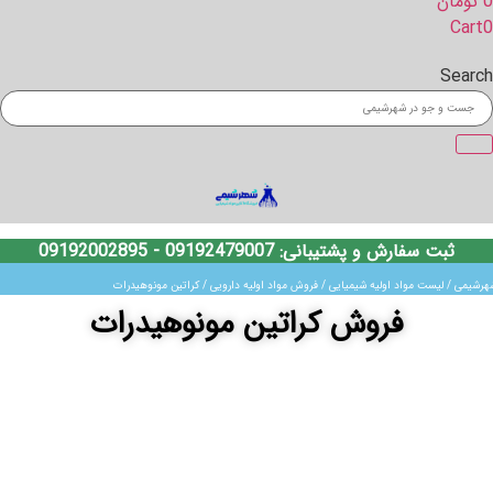
0
تومان
Cart
0
Search
ثبت سفارش و پشتیبانی:
09192479007
-
09192002895
هرشیمی
/
لیست مواد اولیه شیمیایی
/
فروش مواد اولیه دارویی
/ کراتین مونوهیدرات
فروش کراتین مونوهیدرات