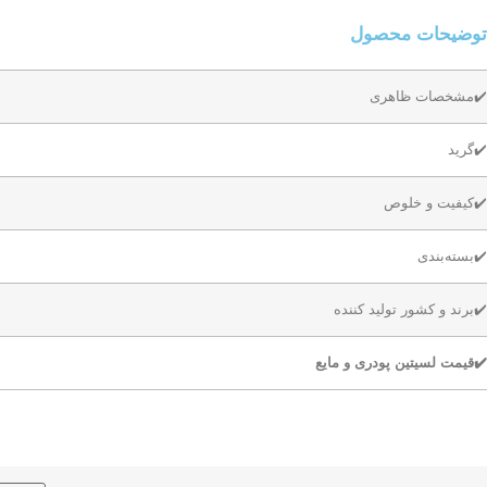
توضیحات محصول
✔️مشخصات ظاهری
✔️گرید
✔️کیفیت و خلوص
✔️بسته‌بندی
✔️برند و کشور تولید کننده
✔️قیمت لسیتین پودری و مایع