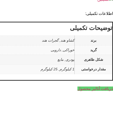
اطلاعات تکمیلی:
توضیحات تکمیلی
برند
کشاو هند, گجرات هند
گرید
خوراکی, دارویی
شکل ظاهری
پودری, مایع
مقدار درخواستی
1 کیلوگرم, 25 کیلوگرم
دریافت آنالیز محصول