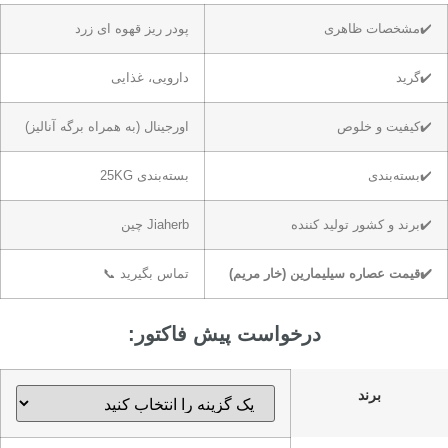
✔️مشخصات ظاهری
پودر ریز قهوه ای زرد
✔️گرید
دارویی، غذایی
✔️کیفیت و خلوص
اورجینال (به همراه برگه آنالیز)
✔️بسته‌بندی
بسته‌بندی 25KG
✔️برند و کشور تولید کننده
Jiaherb چین
✔️قیمت عصاره سیلیمارین (خار مریم)
تماس بگیرید 📞
درخواست پیش فاکتور:
برند