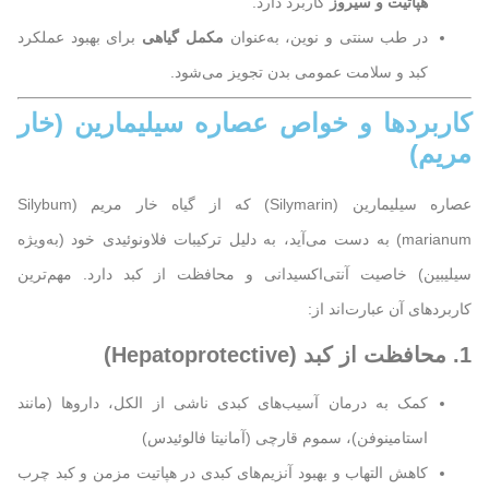
هپاتیت و سیروز
کاربرد دارد.
در طب سنتی و نوین، به‌عنوان
مکمل گیاهی
برای بهبود عملکرد
کبد و سلامت عمومی بدن تجویز می‌شود.
کاربردها و خواص عصاره سیلیمارین (خار
مریم)
عصاره سیلیمارین (Silymarin) که از گیاه خار مریم (Silybum
marianum) به دست می‌آید، به دلیل ترکیبات فلاونوئیدی خود (به‌ویژه
سیلیبین) خاصیت آنتی‌اکسیدانی و محافظت از کبد دارد. مهم‌ترین
کاربردهای آن عبارت‌اند از:
1. محافظت از کبد (Hepatoprotective)
کمک به درمان آسیب‌های کبدی ناشی از الکل، داروها (مانند
استامینوفن)، سموم قارچی (آمانیتا فالوئیدس)
کاهش التهاب و بهبود آنزیم‌های کبدی در هپاتیت مزمن و کبد چرب