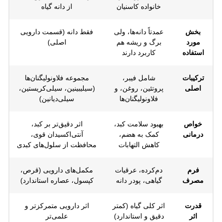
خانواده کاسنیان
از دانه گیاه
بخش
عمدتاً دانه‌ها، ولی
فقط دانه (قسمت دارویی
مورد
برگ و ریشه هم
اصلی)
استفاده
کاربرد دارند
ترکیبات
شامل فیبر،
مجموعه فلاونو‌لیگنان‌ها
اصلی
پروتئین، روغن، و
(سیلیبینین، سیلی‌کریستین،
فلاونو‌لیگنان‌ها
سیلی‌دیانین)
خواص
بهبود سلامت کبد،
اثر دقیق‌تر بر کبد،
درمانی
کمک به هضم،
آنتی‌اکسیدان قوی،
کاهش التهابات
محافظت از سلول‌های کبدی
فرم
دم‌کرده، عرقیات
مکمل‌های دارویی (قرص،
مصرف
گیاهی، پودر دانه
کپسول، عصاره استاندارد)
قدرت
اثر کلی گیاه (کمتر
اثر دارویی متمرکزتر و
اثر
دقیق و استاندارد)
علمی‌تر