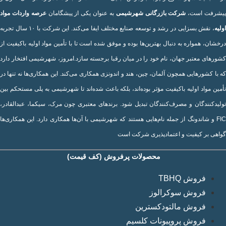
یشرفت است،
شرکت بازرگانی شهرشیمی
به عنوان یکی از پیشگامان
عرصه واردات مواد
اولیه
، نقش بسزایی در رشد و توسعه صنایع مختلف ایفا می‌کند. این شرکت با ۱۰ سال تجربه
درخشان، همواره به دنبال بهترین‌ها بوده و موفق شده است تا با تأمین مواد اولیه باکیفیت از
کشورهای معتبر جهان، نام خود را در میان رقبا برجسته سازد.امروز، شهرشیمی افتخار دارد
که با کشورهایی همچون آلمان، چین، هند و اندونزی همکاری می‌کند. این همکاری‌ها نه تنها در
تأمین مواد اولیه باکیفیت مؤثر بوده‌اند، بلکه باعث شده‌اند تا شهرشیمی به پلی مستحکم بین
تولیدکنندگان و مصرف‌کنندگان تبدیل شود. برندهای معتبری چون مرک، سیکما، عبدالقادر،
FIC و شاندونگ از جمله نام‌هایی هستند که شهرشیمی با آن‌ها همکاری دارد. این همکاری‌ها
گواهی بر کیفیت و اعتمادپذیری شرکت است
محصولات پرفروش (کف قیمت)
فروش TBHQ
فروش سوکرالوز
فروش مالتودکسترین
فروش پروپیونات کلسیم