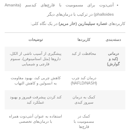
آنتی‌دوت برای مسمومیت با قارچ‌های کبدسم (Amanita
phalloides) در ترکیب با درمان‌های دیگر
کاربردهای
عصاره سیلیمارین (خار مریم)
در یک نگاه کلی:
دسته‌بندی
کاربردها
توضیحات
درمانی
محافظت از کبد
پیشگیری از آسیب ناشی از الکل،
(کبد و
داروها (مثل استامینوفن)، سموم
گوارش)
قارچی و شیمیایی
درمان کبد چرب
کاهش چربی کبد، بهبود مقاومت
(NAFLD/NASH)
به انسولین و کاهش التهاب
کمک به درمان
کند کردن پیشرفت فیبروز و بهبود
سیروز کبدی
عملکرد کبد
کمک در
استفاده به عنوان آنتی‌دوت همراه
مسمومیت با
با درمان‌های تخصصی
قارچ‌ها