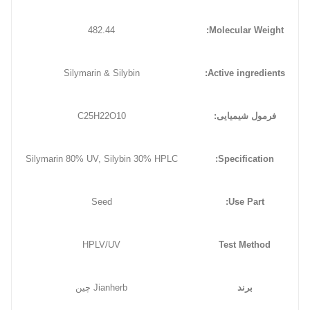
482.44
Molecular Weight:
Silymarin & Silybin
Active ingredients:
فرمول شیمیایی:
C25H22O10
Silymarin 80% UV, Silybin 30% HPLC
Specification:
Seed
Use Part:
HPLV/UV
Test Method
برند
Jianherb چین