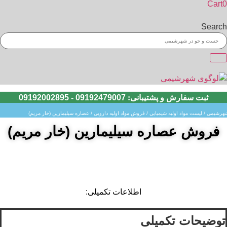
Cart
0
Search
ثبت سفارش و پشتیبانی:
09192479007
-
09192002895
هرشیمی
/
لیست مواد اولیه شیمیایی
/
فروش مواد اولیه دارویی
/ عصاره سیلیمارین (خار مریم)
فروش عصاره سیلیمارین (خار مریم)
اطلاعات تکمیلی:
توضیحات تکمیلی