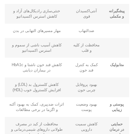
پیشگیرانه
آنتی‌اکسیدان
خنثی‌سازی رادیکال‌های آزاد و
و مکملی
قوی
کاهش استرس اکسیداتیو
ضدالتهاب
مهار مسیرهای التهابی در بدن
محافظت از کلیه
کاهش آسیب ناشی از سموم و
و قلب
استرس اکسیداتیو
متابولیک
کمک به کنترل
کاهش قند خون ناشتا و HbA1c
قند خون
در بیماران دیابتی
بهبود پروفایل
کاهش کلسترول بد (LDL) و
چربی خون
افزایش کلسترول خوب (HDL)
پوستی و
بهبود وضعیت
اثرات ضدپیری، کمک به بهبود آکنه
زیبایی
پوست
و اگزما در برخی مطالعات
حمایتی
کاهش سمیت
محافظت از کبد در مصرف
در درمان
دارویی
طولانی داروهای شیمی‌درمانی و